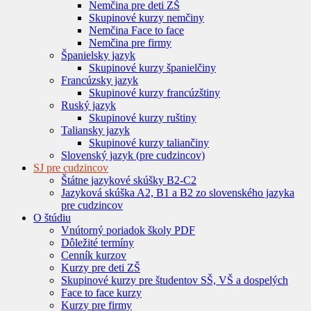
Nemčina pre deti ZŠ
Skupinové kurzy nemčiny
Nemčina Face to face
Nemčina pre firmy
Španielsky jazyk
Skupinové kurzy španielčiny
Francúzsky jazyk
Skupinové kurzy francúzštiny
Ruský jazyk
Skupinové kurzy ruštiny
Taliansky jazyk
Skupinové kurzy taliančiny
Slovenský jazyk (pre cudzincov)
SJ pre cudzincov
Štátne jazykové skúšky B2-C2
Jazyková skúška A2, B1 a B2 zo slovenského jazyka
pre cudzincov
O štúdiu
Vnútorný poriadok školy PDF
Dôležité termíny
Cenník kurzov
Kurzy pre deti ZŠ
Skupinové kurzy pre študentov SŠ, VŠ a dospelých
Face to face kurzy
Kurzy pre firmy