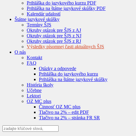
Prihláška do jazykového kurzu PDF
Prihláška na štátne jazykové skúšky PDF
Kalendár udalostí
Štátne jazykové skúšky
Termíny ŠJS
Okruhy otázok pre ŠJS z AJ
Okruhy otázok pre ŠJS z NJ
Okruhy otázok pre ŠJS z RJ
Výsledky písomnej časti aktuálnych ŠJS
O nás
Kontakt
FAQ
Otázky a odpovede
Prihláška do jazykového kurzu
Prihláška na štátne jazykové skúšky
História školy
Učebne
Lektori
OZ MC plus
Činnosť OZ MC plus
Tlačivo na 2% – edit PDF
Tlačivo na 2% – stránka FR SR