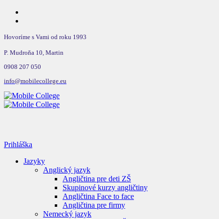
Hovoríme s Vami od roku 1993
P. Mudroňa 10, Martin
0908 207 050
info@mobilecollege.eu
Prihláška
Jazyky
Anglický jazyk
Angličtina pre deti ZŠ
Skupinové kurzy angličtiny
Angličtina Face to face
Angličtina pre firmy
Nemecký jazyk