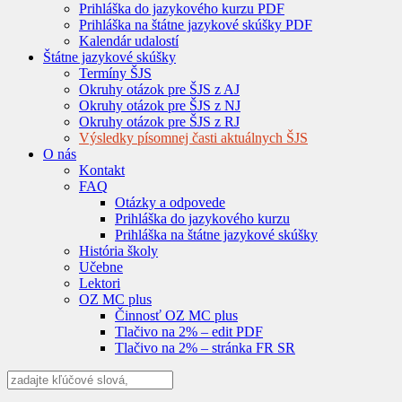
Prihláška do jazykového kurzu PDF
Prihláška na štátne jazykové skúšky PDF
Kalendár udalostí
Štátne jazykové skúšky
Termíny ŠJS
Okruhy otázok pre ŠJS z AJ
Okruhy otázok pre ŠJS z NJ
Okruhy otázok pre ŠJS z RJ
Výsledky písomnej časti aktuálnych ŠJS
O nás
Kontakt
FAQ
Otázky a odpovede
Prihláška do jazykového kurzu
Prihláška na štátne jazykové skúšky
História školy
Učebne
Lektori
OZ MC plus
Činnosť OZ MC plus
Tlačivo na 2% – edit PDF
Tlačivo na 2% – stránka FR SR