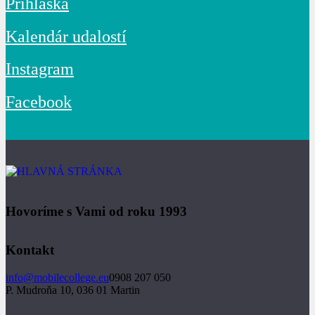
Prihláška
Kalendár udalostí
Instagram
Facebook
Hovoríme s Vami od roku 1993
Kontakt
info@mobilecollege.eu
0908 207 050
P. Mudroňa 10, 036 01 Martin