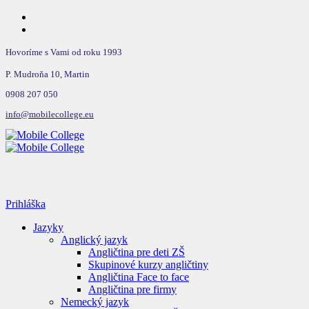
Hovoríme s Vami od roku 1993
P. Mudroňa 10, Martin
0908 207 050
info@mobilecollege.eu
Prihláška
Jazyky
Anglický jazyk
Angličtina pre deti ZŠ
Skupinové kurzy angličtiny
Angličtina Face to face
Angličtina pre firmy
Nemecký jazyk