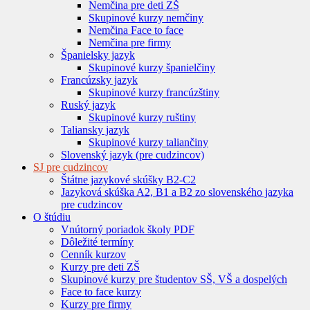
Nemčina pre deti ZŠ
Skupinové kurzy nemčiny
Nemčina Face to face
Nemčina pre firmy
Španielsky jazyk
Skupinové kurzy španielčiny
Francúzsky jazyk
Skupinové kurzy francúzštiny
Ruský jazyk
Skupinové kurzy ruštiny
Taliansky jazyk
Skupinové kurzy taliančiny
Slovenský jazyk (pre cudzincov)
SJ pre cudzincov
Štátne jazykové skúšky B2-C2
Jazyková skúška A2, B1 a B2 zo slovenského jazyka
pre cudzincov
O štúdiu
Vnútorný poriadok školy PDF
Dôležité termíny
Cenník kurzov
Kurzy pre deti ZŠ
Skupinové kurzy pre študentov SŠ, VŠ a dospelých
Face to face kurzy
Kurzy pre firmy